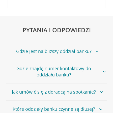
PYTANIA I ODPOWIEDZI
Gdzie jest najbliższy oddział banku?
Jeśli szukasz oddziału naszego banku, zapraszamy na
Gdzie znajdę numer kontaktowy do
stronę
Placówki i bankomaty
, na której znajduje się
oddziału banku?
wygodna wyszukiwarka.
Alternatywnie, możesz skorzystać z pełnej
listy naszych
oddziałów
.
Bank Credit Agricole nie udostępnia ogólnego numeru
Jak umówić się z doradcą na spotkanie?
telefonu do placówki bankowej.
Przejdź do pytania
Polecamy skorzystanie z możliwości wcześniejszego
Jeśli jesteś już
naszym
umówienia się z doradcą w placówce bankowej
.
Które oddziały banku czynne są dłużej?
klientem
możesz
samodzielnie
umówić się na spotkanie z