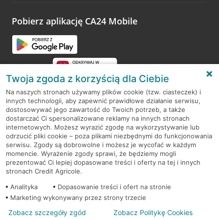
platformy Profil Firmy w Google. Dziękujemy za wszystkie
opinie.
Pobierz aplikację CA24 Mobile
Przejdź do pytania
Twoja zgoda z korzyścią dla Ciebie
Na naszych stronach używamy plików cookie (tzw. ciasteczek) i
innych technologii, aby zapewnić prawidłowe działanie serwisu,
RODO
dostosowywać jego zawartość do Twoich potrzeb, a także
dostarczać Ci spersonalizowane reklamy na innych stronach
Regulamin serwisu
internetowych. Możesz wyrazić zgodę na wykorzystywanie lub
odrzucić pliki cookie – poza plikami niezbędnymi do funkcjonowania
Mapa serwisu
serwisu. Zgody są dobrowolne i możesz je wycofać w każdym
momencie. Wyrażenie zgody sprawi, że będziemy mogli
Polityka
Cookies
prezentować Ci lepiej dopasowane treści i oferty na tej i innych
stronach Credit Agricole.
Polityka prywatności
Analityka
Dopasowanie treści i ofert na stronie
Marketing wykonywany przez strony trzecie
Zobacz szczegóły zgód
Zobacz Politykę Cookies
© 2026 Credit Agricole Bank Polska S.A. Wszelkie prawa zastrzeżone