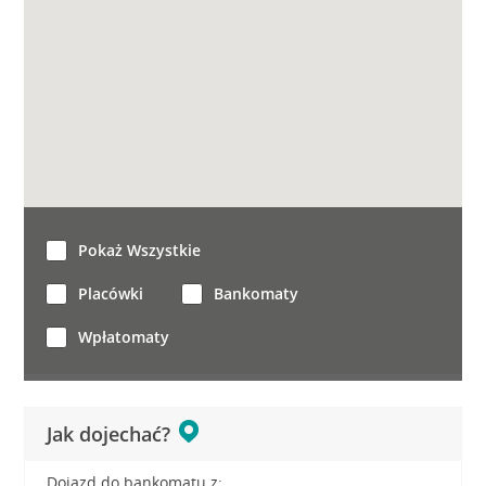
Pokaż Wszystkie
Placówki
Bankomaty
Wpłatomaty
Jak dojechać?
Dojazd do bankomatu z: