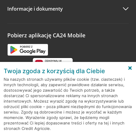
Informacje i dokumenty
Zachęcamy do podzielenia się z nami opinią o wizycie.
Wystarczy przejść na stronę
Oceń wizytę
, wyszukać
odwiedzoną placówkę i wypełnić formularz w ramach
platformy Profil Firmy w Google. Dziękujemy za wszystkie
opinie.
Pobierz aplikację CA24 Mobile
Przejdź do pytania
Twoja zgoda z korzyścią dla Ciebie
Na naszych stronach używamy plików cookie (tzw. ciasteczek) i
innych technologii, aby zapewnić prawidłowe działanie serwisu,
RODO
dostosowywać jego zawartość do Twoich potrzeb, a także
dostarczać Ci spersonalizowane reklamy na innych stronach
Regulamin serwisu
internetowych. Możesz wyrazić zgodę na wykorzystywanie lub
odrzucić pliki cookie – poza plikami niezbędnymi do funkcjonowania
Mapa serwisu
serwisu. Zgody są dobrowolne i możesz je wycofać w każdym
momencie. Wyrażenie zgody sprawi, że będziemy mogli
Polityka
Cookies
prezentować Ci lepiej dopasowane treści i oferty na tej i innych
stronach Credit Agricole.
Polityka prywatności