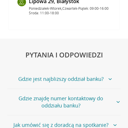
Lipowa 29, Białystok
Poniedziałek-Wtorek,Czwartek-Piątek: 09:00-16:00
Środa: 11:00-18:00
PYTANIA I ODPOWIEDZI
Gdzie jest najbliższy oddział banku?
Jeśli szukasz oddziału naszego banku, zapraszamy na
Gdzie znajdę numer kontaktowy do
stronę
Placówki i bankomaty
, na której znajduje się
oddziału banku?
wygodna wyszukiwarka.
Alternatywnie, możesz skorzystać z pełnej
listy naszych
oddziałów
.
Bank Credit Agricole nie udostępnia ogólnego numeru
Jak umówić się z doradcą na spotkanie?
telefonu do placówki bankowej.