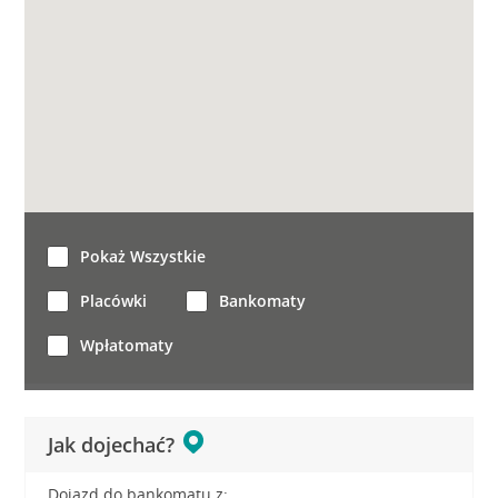
Pokaż Wszystkie
Placówki
Bankomaty
Wpłatomaty
Jak dojechać?
Dojazd do bankomatu z: