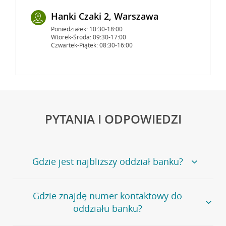
Hanki Czaki 2, Warszawa
Poniedziałek: 10:30-18:00
Wtorek-Środa: 09:30-17:00
Czwartek-Piątek: 08:30-16:00
PYTANIA I ODPOWIEDZI
Gdzie jest najbliższy oddział banku?
Jeśli szukasz oddziału naszego banku, zapraszamy na
Gdzie znajdę numer kontaktowy do
stronę
Placówki i bankomaty
, na której znajduje się
oddziału banku?
wygodna wyszukiwarka.