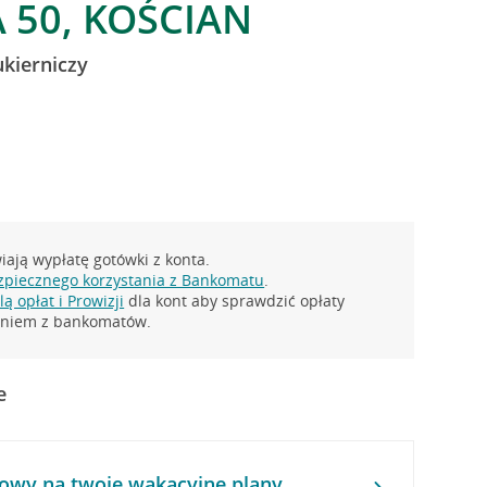
 50, KOŚCIAN
ukierniczy
ają wypłatę gotówki z konta.
zpiecznego korzystania z Bankomatu
.
ą opłat i Prowizji
dla kont aby sprawdzić opłaty
taniem z bankomatów.
e
owy na twoje wakacyjne plany