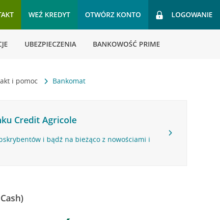
TAKT
WEŹ KREDYT
OTWÓRZ KONTO
LOGOWANIE
JE
UBEZPIECZENIA
BANKOWOŚĆ PRIME
akt i pomoc
Bankomat
ku Credit Agricole
bskrybentów i bądź na bieżąco z nowościami i
 Cash)