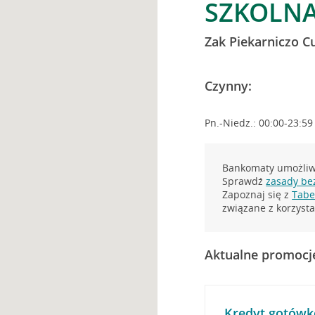
SZKOLNA
Zak Piekarniczo C
Czynny:
Pn.-Niedz.: 00:00-23:59
Bankomaty umożliwi
Sprawdź
zasady be
Zapoznaj się z
Tabel
związane z korzys
Aktualne promocj
Kredyt gotówk