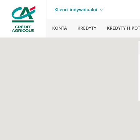
Klienci indywidualni
KONTA
KREDYTY
KREDYTY HIPO