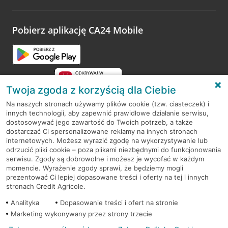
odwiedzoną placówkę i wypełnić formularz w ramach
platformy Profil Firmy w Google. Dziękujemy za wszystkie
opinie.
Pobierz aplikację CA24 Mobile
Przejdź do pytania
Twoja zgoda z korzyścią dla Ciebie
Na naszych stronach używamy plików cookie (tzw. ciasteczek) i
innych technologii, aby zapewnić prawidłowe działanie serwisu,
RODO
dostosowywać jego zawartość do Twoich potrzeb, a także
dostarczać Ci spersonalizowane reklamy na innych stronach
Regulamin serwisu
internetowych. Możesz wyrazić zgodę na wykorzystywanie lub
odrzucić pliki cookie – poza plikami niezbędnymi do funkcjonowania
Mapa serwisu
serwisu. Zgody są dobrowolne i możesz je wycofać w każdym
momencie. Wyrażenie zgody sprawi, że będziemy mogli
Polityka
Cookies
prezentować Ci lepiej dopasowane treści i oferty na tej i innych
stronach Credit Agricole.
Polityka prywatności
Analityka
Dopasowanie treści i ofert na stronie
Marketing wykonywany przez strony trzecie