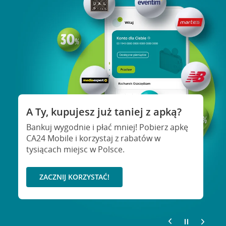
Promocja
Super konto dla dziecka z ekstra
bonusami!
A Ty, kupujesz już taniej z apką?
twórz dziecku konto, spełniajcie warunki
Bankuj wygodnie i płać mniej! Pobierz apkę
romocji i zyskujcie: z kontem GO! nawet
CA24 Mobile i korzystaj z rabatów w
50 zł i dodatkowe premie dla rodzica!
tysiącach miejsc w Polsce.
SPRAWDŹ
ZACZNIJ KORZYSTAĆ!