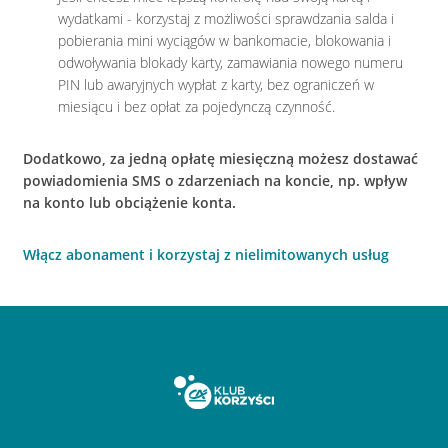
wydatkami - korzystaj z możliwości sprawdzania salda i
pobierania mini wyciągów w bankomacie, blokowania i
odwoływania blokady karty, zamawiania nowego numeru
PIN lub awaryjnych wypłat z karty, bez ograniczeń w
miesiącu i bez opłat za pojedynczą czynność.
Dodatkowo, za jedną opłatę miesięczną możesz dostawać
powiadomienia SMS o zdarzeniach na koncie, np. wpływ
na konto lub obciążenie konta.
Włącz abonament i korzystaj z nielimitowanych usług