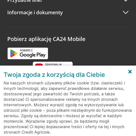
A po wizycie…
Informacje i dokumenty
Zachęcamy do podzielenia się z nami opinią o wizycie.
Wystarczy przejść na stronę
Oceń wizytę
, wyszukać
odwiedzoną placówkę i wypełnić formularz w ramach
platformy Profil Firmy w Google. Dziękujemy za wszystkie
opinie.
Pobierz aplikację CA24 Mobile
Przejdź do pytania
Twoja zgoda z korzyścią dla Ciebie
Na naszych stronach używamy plików cookie (tzw. ciasteczek) i
innych technologii, aby zapewnić prawidłowe działanie serwisu,
RODO
dostosowywać jego zawartość do Twoich potrzeb, a także
dostarczać Ci spersonalizowane reklamy na innych stronach
Regulamin serwisu
internetowych. Możesz wyrazić zgodę na wykorzystywanie lub
odrzucić pliki cookie – poza plikami niezbędnymi do funkcjonowania
Mapa serwisu
serwisu. Zgody są dobrowolne i możesz je wycofać w każdym
momencie. Wyrażenie zgody sprawi, że będziemy mogli
Polityka
Cookies
prezentować Ci lepiej dopasowane treści i oferty na tej i innych
stronach Credit Agricole.