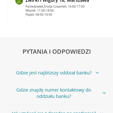
Poniedziałek,Środa-Czwartek: 10:00-17:00
Wtorek: 11:00-18:00
Piątek: 09:00-16:00
PYTANIA I ODPOWIEDZI
Gdzie jest najbliższy oddział banku?
Jeśli szukasz oddziału naszego banku, zapraszamy na
Gdzie znajdę numer kontaktowy do
stronę
Placówki i bankomaty
, na której znajduje się
oddziału banku?
wygodna wyszukiwarka.
Alternatywnie, możesz skorzystać z pełnej
listy naszych
oddziałów
.
Bank Credit Agricole nie udostępnia ogólnego numeru