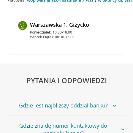
Placówki:
woj. warmińsko-mazurskie
Pisz
w okolicy ul. War
Warszawska 1, Giżycko
Poniedziałek: 10:30-18:00
Wtorek-Piątek: 08:30-16:00
PYTANIA I ODPOWIEDZI
Gdzie jest najbliższy oddział banku?
Jeśli szukasz oddziału naszego banku, zapraszamy na
Gdzie znajdę numer kontaktowy do
stronę
Placówki i bankomaty
, na której znajduje się
oddziału banku?