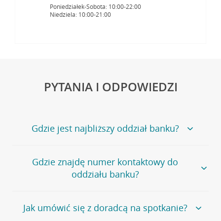
Poniedziałek-Sobota: 10:00-22:00
Niedziela: 10:00-21:00
PYTANIA I ODPOWIEDZI
Gdzie jest najbliższy oddział banku?
Jeśli szukasz oddziału naszego banku, zapraszamy na
Gdzie znajdę numer kontaktowy do
stronę
Placówki i bankomaty
, na której znajduje się
oddziału banku?
wygodna wyszukiwarka.
Alternatywnie, możesz skorzystać z pełnej
listy naszych
oddziałów
.
Bank Credit Agricole nie udostępnia ogólnego numeru
Jak umówić się z doradcą na spotkanie?
telefonu do placówki bankowej.
Przejdź do pytania