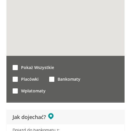
Pokaż Wszystkie
Placówki
Bankomaty
Wpłatomaty
Jak dojechać?
Dojazd do bankomatu z: