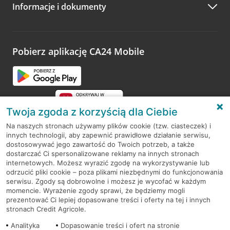
Informacje i dokumenty
Zachęcamy do podzielenia się z nami opinią o wizycie.
Wystarczy przejść na stronę
Oceń wizytę
, wyszukać
odwiedzoną placówkę i wypełnić formularz w ramach
platformy Profil Firmy w Google. Dziękujemy za wszystkie
opinie.
Pobierz aplikację CA24 Mobile
Przejdź do pytania
Twoja zgoda z korzyścią dla Ciebie
Na naszych stronach używamy plików cookie (tzw. ciasteczek) i
innych technologii, aby zapewnić prawidłowe działanie serwisu,
RODO
dostosowywać jego zawartość do Twoich potrzeb, a także
dostarczać Ci spersonalizowane reklamy na innych stronach
Regulamin serwisu
internetowych. Możesz wyrazić zgodę na wykorzystywanie lub
odrzucić pliki cookie – poza plikami niezbędnymi do funkcjonowania
Mapa serwisu
serwisu. Zgody są dobrowolne i możesz je wycofać w każdym
momencie. Wyrażenie zgody sprawi, że będziemy mogli
Polityka
Cookies
prezentować Ci lepiej dopasowane treści i oferty na tej i innych
stronach Credit Agricole.
Polityka prywatności
Analityka
Dopasowanie treści i ofert na stronie