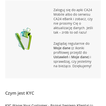
Zaloguj się do apki CA24
Mobile albo do serwisu
CA24 eBank i zobacz, czy
nie prosimy Cię o
aktualizację danych. Jeśli
tak – zrób to od razu!
Zaglądaj regularnie do
Moje dane
(z ikonki
profilowej przejdź do
Ustawień
i
Moje dane
) i
sprawdzaj, czy jesteśmy
na bieżąco. Dziękujemy!
Czym jest KYC
KYC (Know Your Customer - Poznaj Swojego Klienta)
to