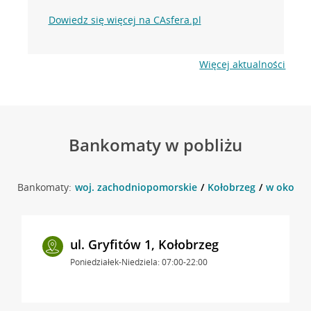
Dowiedz się więcej na CAsfera.pl
Więcej aktualności
Bankomaty w pobliżu
Bankomaty:
woj. zachodniopomorskie
Kołobrzeg
w okolicy
ul. Gryfitów 1, Kołobrzeg
Poniedziałek-Niedziela: 07:00-22:00