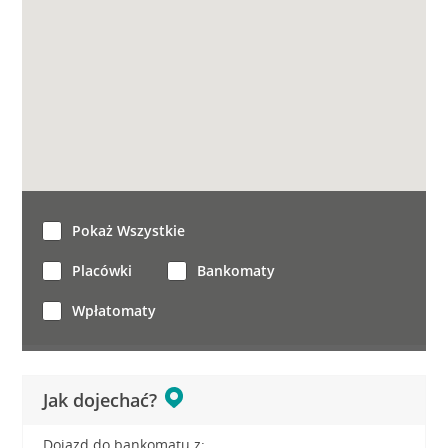
Pokaż Wszystkie
Placówki
Bankomaty
Wpłatomaty
Jak dojechać?
Dojazd do bankomatu z: