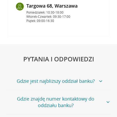
Targowa 68, Warszawa
Poniedziałek: 10:30-18:00
Wtorek-Czwartek: 09:30-17:00
Piątek: 09:00-16:30
PYTANIA I ODPOWIEDZI
Gdzie jest najbliższy oddział banku?
Jeśli szukasz oddziału naszego banku, zapraszamy na
Gdzie znajdę numer kontaktowy do
stronę
Placówki i bankomaty
, na której znajduje się
oddziału banku?
wygodna wyszukiwarka.
Alternatywnie, możesz skorzystać z pełnej
listy naszych