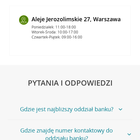
Aleje Jerozolimskie 27, Warszawa
Poniedziałek: 11:00-18:00
Wtorek-Środa: 10:00-17:00
Czwartek-Piątek: 09:00-16:00
PYTANIA I ODPOWIEDZI
Gdzie jest najbliższy oddział banku?
Jeśli szukasz oddziału naszego banku, zapraszamy na
Gdzie znajdę numer kontaktowy do
stronę
Placówki i bankomaty
, na której znajduje się
oddziału banku?
wygodna wyszukiwarka.