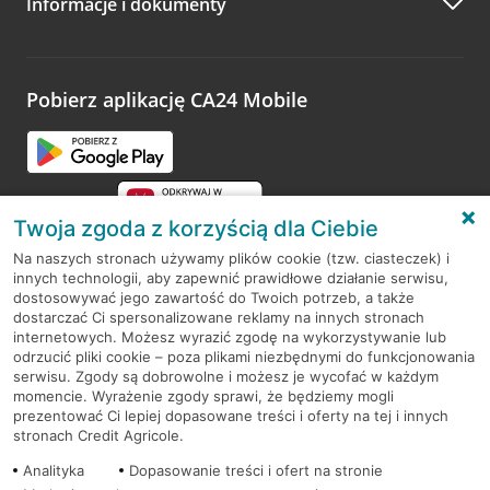
Informacje i dokumenty
Zachęcamy do podzielenia się z nami opinią o wizycie.
Wystarczy przejść na stronę
Oceń wizytę
, wyszukać
odwiedzoną placówkę i wypełnić formularz w ramach
platformy Profil Firmy w Google. Dziękujemy za wszystkie
opinie.
Pobierz aplikację CA24 Mobile
Przejdź do pytania
Twoja zgoda z korzyścią dla Ciebie
Na naszych stronach używamy plików cookie (tzw. ciasteczek) i
innych technologii, aby zapewnić prawidłowe działanie serwisu,
RODO
dostosowywać jego zawartość do Twoich potrzeb, a także
dostarczać Ci spersonalizowane reklamy na innych stronach
Regulamin serwisu
internetowych. Możesz wyrazić zgodę na wykorzystywanie lub
odrzucić pliki cookie – poza plikami niezbędnymi do funkcjonowania
Mapa serwisu
serwisu. Zgody są dobrowolne i możesz je wycofać w każdym
momencie. Wyrażenie zgody sprawi, że będziemy mogli
Polityka
Cookies
prezentować Ci lepiej dopasowane treści i oferty na tej i innych
stronach Credit Agricole.
Polityka prywatności
Analityka
Dopasowanie treści i ofert na stronie