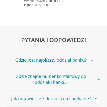
Wtorek-Czwartek: 10:00-17:30
Piątek: 08:30-16:00
PYTANIA I ODPOWIEDZI
Gdzie jest najbliższy oddział banku?
Jeśli szukasz oddziału naszego banku, zapraszamy na
Gdzie znajdę numer kontaktowy do
stronę
Placówki i bankomaty
, na której znajduje się
oddziału banku?
wygodna wyszukiwarka.
Alternatywnie, możesz skorzystać z pełnej
listy naszych
oddziałów
.
Bank Credit Agricole nie udostępnia ogólnego numeru
Jak umówić się z doradcą na spotkanie?
telefonu do placówki bankowej.
Przejdź do pytania