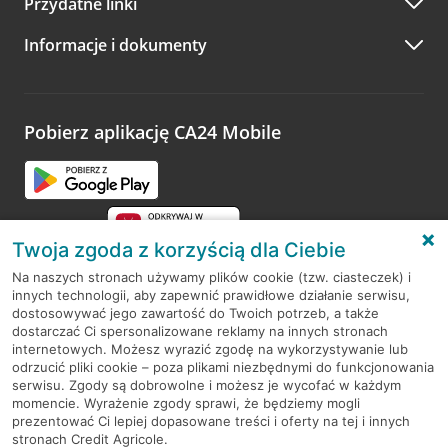
Przydatne linki
A po wizycie…
Informacje i dokumenty
Zachęcamy do podzielenia się z nami opinią o wizycie.
Wystarczy przejść na stronę
Oceń wizytę
, wyszukać
odwiedzoną placówkę i wypełnić formularz w ramach
platformy Profil Firmy w Google. Dziękujemy za wszystkie
opinie.
Pobierz aplikację CA24 Mobile
Przejdź do pytania
Twoja zgoda z korzyścią dla Ciebie
Na naszych stronach używamy plików cookie (tzw. ciasteczek) i
innych technologii, aby zapewnić prawidłowe działanie serwisu,
RODO
dostosowywać jego zawartość do Twoich potrzeb, a także
dostarczać Ci spersonalizowane reklamy na innych stronach
Regulamin serwisu
internetowych. Możesz wyrazić zgodę na wykorzystywanie lub
odrzucić pliki cookie – poza plikami niezbędnymi do funkcjonowania
Mapa serwisu
serwisu. Zgody są dobrowolne i możesz je wycofać w każdym
momencie. Wyrażenie zgody sprawi, że będziemy mogli
Polityka
Cookies
prezentować Ci lepiej dopasowane treści i oferty na tej i innych
stronach Credit Agricole.