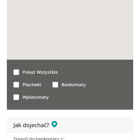
Pokaż Wszystkie
Placówki
Bankomaty
Wpłatomaty
Jak dojechać?
Dojazd do bankomatu z: