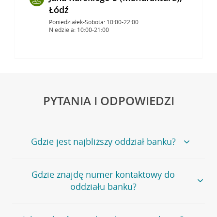
Łódź
Poniedziałek-Sobota: 10:00-22:00
Niedziela: 10:00-21:00
PYTANIA I ODPOWIEDZI
Gdzie jest najbliższy oddział banku?
Jeśli szukasz oddziału naszego banku, zapraszamy na
Gdzie znajdę numer kontaktowy do
stronę
Placówki i bankomaty
, na której znajduje się
oddziału banku?
wygodna wyszukiwarka.
Alternatywnie, możesz skorzystać z pełnej
listy naszych
oddziałów
.
Bank Credit Agricole nie udostępnia ogólnego numeru