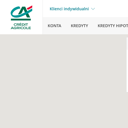
Klienci indywidualni
KONTA
KREDYTY
KREDYTY HIPO