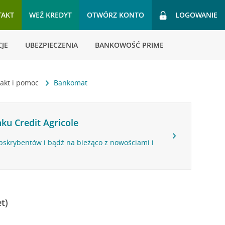
TAKT
WEŹ KREDYT
OTWÓRZ KONTO
LOGOWANIE
JE
UBEZPIECZENIA
BANKOWOŚĆ PRIME
akt i pomoc
Bankomat
ku Credit Agricole
bskrybentów i bądź na bieżąco z nowościami i
t)