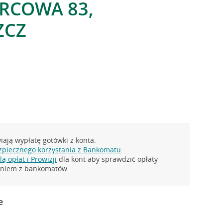
RCOWA 83,
ZCZ
ają wypłatę gotówki z konta.
zpiecznego korzystania z Bankomatu
.
ą opłat i Prowizji
dla kont aby sprawdzić opłaty
taniem z bankomatów.
e