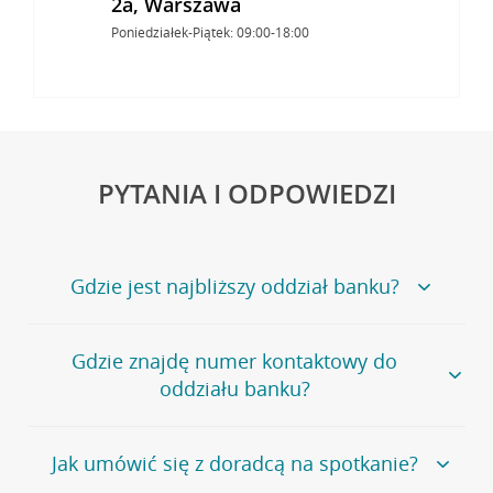
2a, Warszawa
Poniedziałek-Piątek: 09:00-18:00
PYTANIA I ODPOWIEDZI
Gdzie jest najbliższy oddział banku?
Jeśli szukasz oddziału naszego banku, zapraszamy na
Gdzie znajdę numer kontaktowy do
stronę
Placówki i bankomaty
, na której znajduje się
oddziału banku?
wygodna wyszukiwarka.
Alternatywnie, możesz skorzystać z pełnej
listy naszych
oddziałów
.
Bank Credit Agricole nie udostępnia ogólnego numeru
Jak umówić się z doradcą na spotkanie?
telefonu do placówki bankowej.
Przejdź do pytania