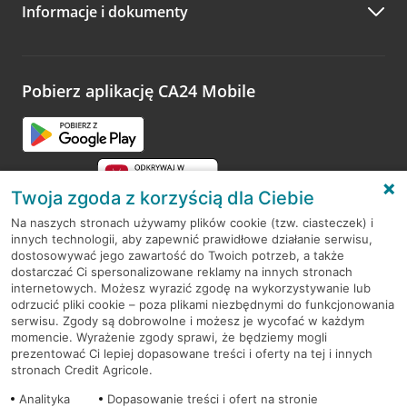
Informacje i dokumenty
Zachęcamy do podzielenia się z nami opinią o wizycie.
Wystarczy przejść na stronę
Oceń wizytę
, wyszukać
odwiedzoną placówkę i wypełnić formularz w ramach
platformy Profil Firmy w Google. Dziękujemy za wszystkie
opinie.
Pobierz aplikację CA24 Mobile
Przejdź do pytania
Twoja zgoda z korzyścią dla Ciebie
Na naszych stronach używamy plików cookie (tzw. ciasteczek) i
innych technologii, aby zapewnić prawidłowe działanie serwisu,
RODO
dostosowywać jego zawartość do Twoich potrzeb, a także
dostarczać Ci spersonalizowane reklamy na innych stronach
Regulamin serwisu
internetowych. Możesz wyrazić zgodę na wykorzystywanie lub
odrzucić pliki cookie – poza plikami niezbędnymi do funkcjonowania
Mapa serwisu
serwisu. Zgody są dobrowolne i możesz je wycofać w każdym
momencie. Wyrażenie zgody sprawi, że będziemy mogli
Polityka
Cookies
prezentować Ci lepiej dopasowane treści i oferty na tej i innych
stronach Credit Agricole.
Polityka prywatności
Analityka
Dopasowanie treści i ofert na stronie