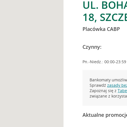
UL. BO
18, SZCZ
Placówka CABP
Czynny:
Pn.-Niedz.: 00:00-23:59
Bankomaty umożliwi
Sprawdź
zasady be
Zapoznaj się z
Tabel
związane z korzys
Aktualne promocj