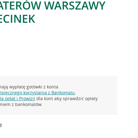
HATERÓW WARSZAWY
ECINEK
ają wypłatę gotówki z konta.
zpiecznego korzystania z Bankomatu
.
ą opłat i Prowizji
dla kont aby sprawdzić opłaty
taniem z bankomatów.
e