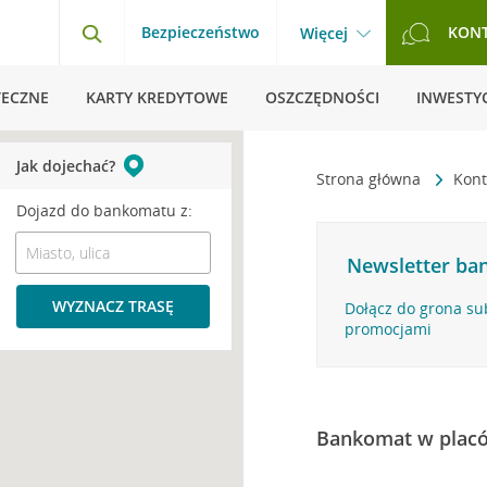
Bezpieczeństwo
KON
Więcej
TECZNE
KARTY KREDYTOWE
OSZCZĘDNOŚCI
INWESTYC
Jak dojechać?
Strona główna
Kont
Dojazd do bankomatu z:
Newsletter ban
WYZNACZ TRASĘ
Dołącz do grona su
promocjami
Bankomat w plac