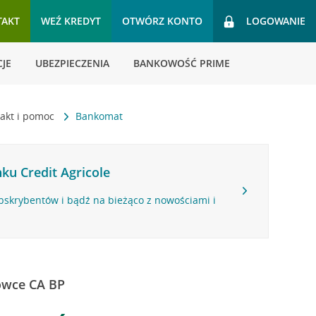
TAKT
WEŹ KREDYT
OTWÓRZ KONTO
LOGOWANIE
JE
UBEZPIECZENIA
BANKOWOŚĆ PRIME
akt i pomoc
Bankomat
ku Credit Agricole
bskrybentów i bądź na bieżąco z nowościami i
ówce CA BP