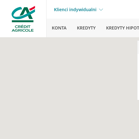
Klienci indywidualni
KONTA
KREDYTY
KREDYTY HIPO