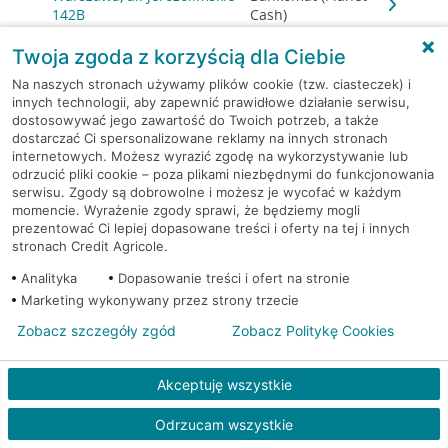
142B
Cash)
Twoja zgoda z korzyścią dla Ciebie
Warszawa, al. Jerozolimskie
Bankomat
144
(Euronet)
Na naszych stronach używamy plików cookie (tzw. ciasteczek) i
innych technologii, aby zapewnić prawidłowe działanie serwisu,
dostosowywać jego zawartość do Twoich potrzeb, a także
Warszawa, al. Jerozolimskie
Bankomat
dostarczać Ci spersonalizowane reklamy na innych stronach
148
(Euronet)
internetowych. Możesz wyrazić zgodę na wykorzystywanie lub
odrzucić pliki cookie – poza plikami niezbędnymi do funkcjonowania
serwisu. Zgody są dobrowolne i możesz je wycofać w każdym
Warszawa, al. Jerozolimskie
Bankomat
momencie. Wyrażenie zgody sprawi, że będziemy mogli
148
(Euronet)
prezentować Ci lepiej dopasowane treści i oferty na tej i innych
stronach Credit Agricole.
Warszawa, Al.Jerozolimskie
Bankomat (Planet
Analityka
Dopasowanie treści i ofert na stronie
148
Cash)
Marketing wykonywany przez strony trzecie
Zobacz szczegóły zgód
Zobacz Politykę Cookies
Warszawa, al. Jerozolimskie
Bankomat
179
(Euronet)
Akceptuję wszystkie
Warszawa, al. Jerozolimskie
Bankomat (Planet
179
Cash)
Odrzucam wszystkie