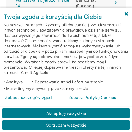
Warszawa, al. Jerozolimskie
Bankomat
54
(Euronet)
Twoja zgoda z korzyścią dla Ciebie
Warszawa, al. Jerozolimskie
Bankomat
Na naszych stronach używamy plików cookie (tzw. ciasteczek) i
65/79
(Euronet)
innych technologii, aby zapewnić prawidłowe działanie serwisu,
dostosowywać jego zawartość do Twoich potrzeb, a także
Warszawa, al. Jerozolimskie
Bankomat
dostarczać Ci spersonalizowane reklamy na innych stronach
65/79
(Euronet)
internetowych. Możesz wyrazić zgodę na wykorzystywanie lub
odrzucić pliki cookie – poza plikami niezbędnymi do funkcjonowania
serwisu. Zgody są dobrowolne i możesz je wycofać w każdym
Warszawa, Al.Jerozolimskie
Bankomat (Planet
momencie. Wyrażenie zgody sprawi, że będziemy mogli
87
Cash)
prezentować Ci lepiej dopasowane treści i oferty na tej i innych
stronach Credit Agricole.
Warszawa, al. Jerozolimskie -
Bankomat
Analityka
Dopasowanie treści i ofert na stronie
podziemia
(Euronet)
Marketing wykonywany przez strony trzecie
Zobacz szczegóły zgód
Zobacz Politykę Cookies
Warszawa, al. Józefa
Bankomat
Piłsudskiego 2
(Euronet)
Akceptuję wszystkie
Warszawa, al. KEN 19
Bankomat (Euronet)
Odrzucam wszystkie