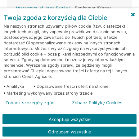
Warszawa, al. Jana Pawła II
Bankomat (Planet
82
Cash)
Twoja zgoda z korzyścią dla Ciebie
Na naszych stronach używamy plików cookie (tzw. ciasteczek) i
Warszawa, al. Jana Pawła II
Bankomat (Planet
innych technologii, aby zapewnić prawidłowe działanie serwisu,
82
Cash)
dostosowywać jego zawartość do Twoich potrzeb, a także
dostarczać Ci spersonalizowane reklamy na innych stronach
internetowych. Możesz wyrazić zgodę na wykorzystywanie lub
Warszawa, al. Jana Pawła II
Bankomat
odrzucić pliki cookie – poza plikami niezbędnymi do funkcjonowania
82
(Euronet)
serwisu. Zgody są dobrowolne i możesz je wycofać w każdym
momencie. Wyrażenie zgody sprawi, że będziemy mogli
prezentować Ci lepiej dopasowane treści i oferty na tej i innych
Warszawa, al. Jana Pawła II
Bankomat
stronach Credit Agricole.
82
(Euronet)
Analityka
Dopasowanie treści i ofert na stronie
Warszawa, al. Jana Pawła II
Bankomat
Marketing wykonywany przez strony trzecie
82
(Euronet)
Zobacz szczegóły zgód
Zobacz Politykę Cookies
Warszawa, al. Jerozolimskie
Bankomat
123a
(Euronet)
Akceptuję wszystkie
Odrzucam wszystkie
Warszawa, al. Jerozolimskie
Bankomat