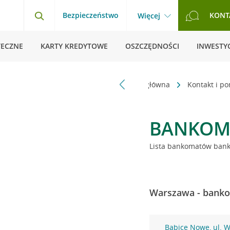
Bezpieczeństwo
KONT
Więcej
TECZNE
KARTY KREDYTOWE
OSZCZĘDNOŚCI
INWESTYC
Strona główna
Kontakt i p
BANKOM
Lista bankomatów banku
Warszawa - banko
Babice Nowe, ul. 