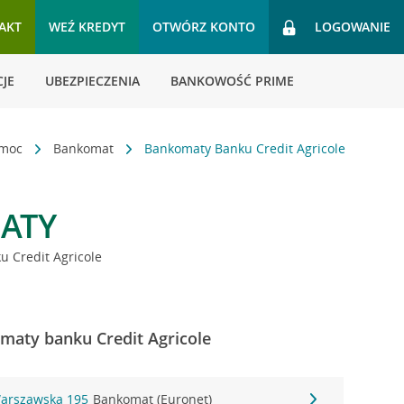
AKT
WEŹ KREDYT
OTWÓRZ KONTO
LOGOWANIE
JE
UBEZPIECZENIA
BANKOWOŚĆ PRIME
omoc
Bankomat
Bankomaty Banku Credit Agricole
ATY
 Credit Agricole
maty banku Credit Agricole
Warszawska 195
Bankomat (Euronet)