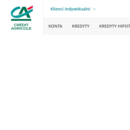
Klienci indywidualni
KONTA
KREDYTY
KREDYTY HIPO