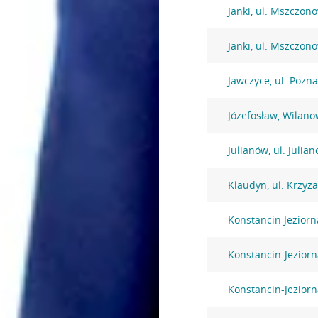
Janki, ul. Mszczon
Janki, ul. Mszczon
Jawczyce, ul. Pozn
Józefosław, Wilano
Julianów, ul. Julia
Klaudyn, ul. Krzyż
Konstancin Jezior
Konstancin-Jeziorna
Konstancin-Jeziorn