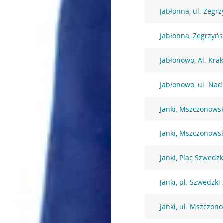
Jabłonna, ul. Zegr
Jabłonna, Zegrzyńs
Jabłonowo, Al. Kra
Jabłonowo, ul. Nad
Janki, Mszczonows
Janki, Mszczonows
Janki, Plac Szwedzk
Janki, pl. Szwedzki 
Janki, ul. Mszczon