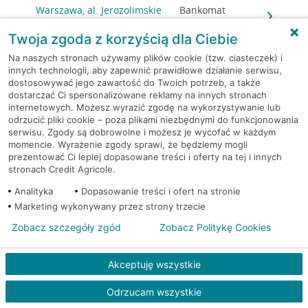
Warszawa, al. Jerozolimskie
Bankomat
148
(Euronet)
Twoja zgoda z korzyścią dla Ciebie
Warszawa, Al.Jerozolimskie
Bankomat (Planet
Na naszych stronach używamy plików cookie (tzw. ciasteczek) i
148
Cash)
innych technologii, aby zapewnić prawidłowe działanie serwisu,
dostosowywać jego zawartość do Twoich potrzeb, a także
dostarczać Ci spersonalizowane reklamy na innych stronach
Warszawa, al. Jerozolimskie
Bankomat (Planet
internetowych. Możesz wyrazić zgodę na wykorzystywanie lub
179
Cash)
odrzucić pliki cookie – poza plikami niezbędnymi do funkcjonowania
serwisu. Zgody są dobrowolne i możesz je wycofać w każdym
momencie. Wyrażenie zgody sprawi, że będziemy mogli
Warszawa, al. Jerozolimskie
Bankomat
prezentować Ci lepiej dopasowane treści i oferty na tej i innych
179
(Euronet)
stronach Credit Agricole.
Analityka
Dopasowanie treści i ofert na stronie
Warszawa, al. Jerozolimskie
Bankomat
Marketing wykonywany przez strony trzecie
179
(Euronet)
Zobacz szczegóły zgód
Zobacz Politykę Cookies
Warszawa, al. Jerozolimskie
Bankomat
179
(Euronet)
Akceptuję wszystkie
Warszawa, al. Jerozolimskie
Bankomat
Odrzucam wszystkie
179
(Euronet)