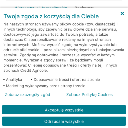
Warszawa, al. Jerozolimskie
Bankomat
202
(Euronet)
Twoja zgoda z korzyścią dla Ciebie
Na naszych stronach używamy plików cookie (tzw. ciasteczek) i
Warszawa, al.
Bankomat w placówce
innych technologii, aby zapewnić prawidłowe działanie serwisu,
Jerozolimskie 27
CA BP
dostosowywać jego zawartość do Twoich potrzeb, a także
dostarczać Ci spersonalizowane reklamy na innych stronach
internetowych. Możesz wyrazić zgodę na wykorzystywanie lub
Warszawa, al.
Bankomat w placówce
odrzucić pliki cookie – poza plikami niezbędnymi do funkcjonowania
Jerozolimskie 27
CA BP
serwisu. Zgody są dobrowolne i możesz je wycofać w każdym
momencie. Wyrażenie zgody sprawi, że będziemy mogli
prezentować Ci lepiej dopasowane treści i oferty na tej i innych
Warszawa, al. Jerozolimskie
Bankomat
stronach Credit Agricole.
54
(Euronet)
Analityka
Dopasowanie treści i ofert na stronie
Warszawa, al. Jerozolimskie
Bankomat
Marketing wykonywany przez strony trzecie
65/79
(Euronet)
Zobacz szczegóły zgód
Zobacz Politykę Cookies
Warszawa, al. Jerozolimskie
Bankomat
Akceptuję wszystkie
65/79
(Euronet)
Odrzucam wszystkie
Warszawa, Al.Jerozolimskie
Bankomat (Planet