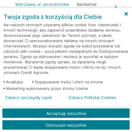
Warszawa, al. Jerozolimskie
Bankomat
148
(Euronet)
Twoja zgoda z korzyścią dla Ciebie
Warszawa, al. Jerozolimskie
Bankomat
Na naszych stronach używamy plików cookie (tzw. ciasteczek) i
148
(Euronet)
innych technologii, aby zapewnić prawidłowe działanie serwisu,
dostosowywać jego zawartość do Twoich potrzeb, a także
dostarczać Ci spersonalizowane reklamy na innych stronach
Warszawa, Al.Jerozolimskie
Bankomat (Planet
internetowych. Możesz wyrazić zgodę na wykorzystywanie lub
148
Cash)
odrzucić pliki cookie – poza plikami niezbędnymi do funkcjonowania
serwisu. Zgody są dobrowolne i możesz je wycofać w każdym
momencie. Wyrażenie zgody sprawi, że będziemy mogli
Warszawa, al. Jerozolimskie
Bankomat
prezentować Ci lepiej dopasowane treści i oferty na tej i innych
179
(Euronet)
stronach Credit Agricole.
Analityka
Dopasowanie treści i ofert na stronie
Warszawa, al. Jerozolimskie
Bankomat (Planet
Marketing wykonywany przez strony trzecie
179
Cash)
Zobacz szczegóły zgód
Zobacz Politykę Cookies
Warszawa, al. Jerozolimskie
Bankomat (Planet
179
Cash)
Akceptuję wszystkie
Warszawa, al. Jerozolimskie
Bankomat
Odrzucam wszystkie
179
(Euronet)