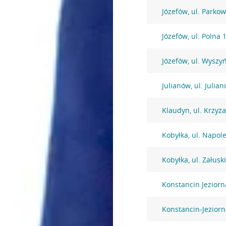
Józefów, ul. Parko
Józefów, ul. Polna 
Józefów, ul. Wysz
Julianów, ul. Julia
Klaudyn, ul. Krzyż
Kobyłka, ul. Napol
Kobyłka, ul. Załusk
Konstancin Jezior
Konstancin-Jeziorna