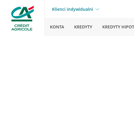
Klienci indywidualni
KONTA
KREDYTY
KREDYTY HIPO