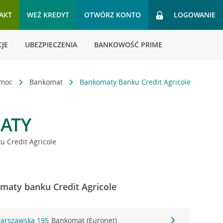
AKT
WEŹ KREDYT
OTWÓRZ KONTO
LOGOWANIE
JE
UBEZPIECZENIA
BANKOWOŚĆ PRIME
omoc
Bankomat
Bankomaty Banku Credit Agricole
ATY
 Credit Agricole
maty banku Credit Agricole
Warszawska 195
Bankomat (Euronet)