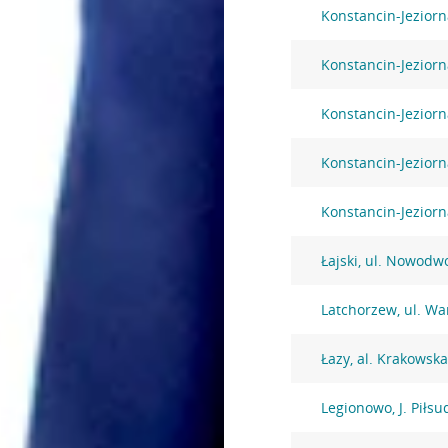
Konstancin-Jeziorn
Konstancin-Jeziorn
Konstancin-Jeziorn
Konstancin-Jeziorn
Konstancin-Jezior
Łajski, ul. Nowodw
Latchorzew, ul. W
Łazy, al. Krakowsk
Legionowo, J. Piłsu