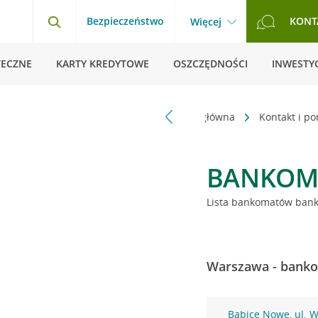
Bezpieczeństwo
KONT
Więcej
TECZNE
KARTY KREDYTOWE
OSZCZĘDNOŚCI
INWESTYC
Strona główna
Kontakt i p
BANKOM
Lista bankomatów banku
Warszawa - banko
Babice Nowe, ul. 