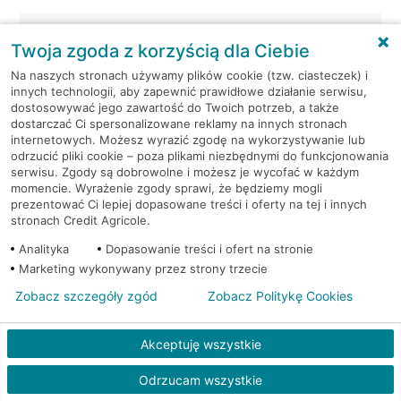
Warszawa, al. Jerozolimskie
Bankomat
Twoja zgoda z korzyścią dla Ciebie
65/79
(Euronet)
Na naszych stronach używamy plików cookie (tzw. ciasteczek) i
innych technologii, aby zapewnić prawidłowe działanie serwisu,
Warszawa, Al.Jerozolimskie
Bankomat (Planet
dostosowywać jego zawartość do Twoich potrzeb, a także
87
Cash)
dostarczać Ci spersonalizowane reklamy na innych stronach
internetowych. Możesz wyrazić zgodę na wykorzystywanie lub
Warszawa, al. Jerozolimskie -
Bankomat
odrzucić pliki cookie – poza plikami niezbędnymi do funkcjonowania
serwisu. Zgody są dobrowolne i możesz je wycofać w każdym
podziemia
(Euronet)
momencie. Wyrażenie zgody sprawi, że będziemy mogli
prezentować Ci lepiej dopasowane treści i oferty na tej i innych
Warszawa, al. Józefa
Bankomat
stronach Credit Agricole.
Piłsudskiego 2
(Euronet)
Analityka
Dopasowanie treści i ofert na stronie
Marketing wykonywany przez strony trzecie
Warszawa, al. KEN 19
Bankomat (Euronet)
Zobacz szczegóły zgód
Zobacz Politykę Cookies
Warszawa, al. KEN 20
Bankomat (Euronet)
Akceptuję wszystkie
Warszawa, al. KEN 36
Bankomat (Euronet)
Odrzucam wszystkie