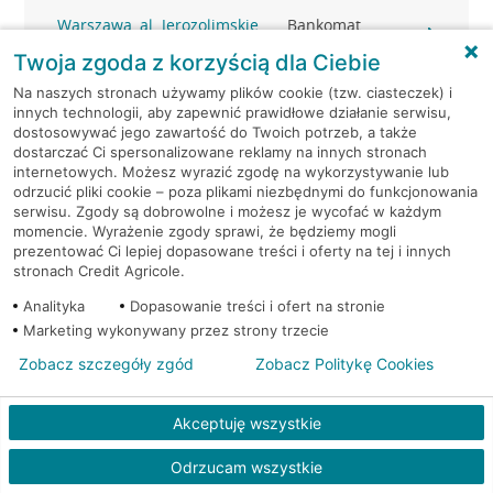
Warszawa, al. Jerozolimskie
Bankomat
179
(Euronet)
Twoja zgoda z korzyścią dla Ciebie
Na naszych stronach używamy plików cookie (tzw. ciasteczek) i
Warszawa, al. Jerozolimskie
Bankomat (Planet
innych technologii, aby zapewnić prawidłowe działanie serwisu,
179
Cash)
dostosowywać jego zawartość do Twoich potrzeb, a także
dostarczać Ci spersonalizowane reklamy na innych stronach
internetowych. Możesz wyrazić zgodę na wykorzystywanie lub
Warszawa, al. Jerozolimskie
Bankomat (Planet
odrzucić pliki cookie – poza plikami niezbędnymi do funkcjonowania
179
Cash)
serwisu. Zgody są dobrowolne i możesz je wycofać w każdym
momencie. Wyrażenie zgody sprawi, że będziemy mogli
Warszawa, al. Jerozolimskie
Bankomat
prezentować Ci lepiej dopasowane treści i oferty na tej i innych
179
(Euronet)
stronach Credit Agricole.
Analityka
Dopasowanie treści i ofert na stronie
Warszawa, al. Jerozolimskie
Bankomat
Marketing wykonywany przez strony trzecie
179
(Euronet)
Zobacz szczegóły zgód
Zobacz Politykę Cookies
Warszawa, al. Jerozolimskie
Bankomat
179
(Euronet)
Akceptuję wszystkie
Odrzucam wszystkie
Warszawa, Al.Jerozolimskie
Bankomat (Planet