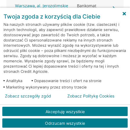
Warszawa, al. Jerozolimskie
Bankomat
65/79
(Euronet)
Twoja zgoda z korzyścią dla Ciebie
Na naszych stronach używamy plików cookie (tzw. ciasteczek) i
Warszawa, Al.Jerozolimskie
Bankomat (Planet
innych technologii, aby zapewnić prawidłowe działanie serwisu,
87
Cash)
dostosowywać jego zawartość do Twoich potrzeb, a także
dostarczać Ci spersonalizowane reklamy na innych stronach
Warszawa, al. Jerozolimskie -
Bankomat
internetowych. Możesz wyrazić zgodę na wykorzystywanie lub
podziemia
(Euronet)
odrzucić pliki cookie – poza plikami niezbędnymi do funkcjonowania
serwisu. Zgody są dobrowolne i możesz je wycofać w każdym
momencie. Wyrażenie zgody sprawi, że będziemy mogli
Warszawa, al. Józefa
Bankomat
prezentować Ci lepiej dopasowane treści i oferty na tej i innych
Piłsudskiego 2
(Euronet)
stronach Credit Agricole.
Analityka
Dopasowanie treści i ofert na stronie
Warszawa, al. KEN 19
Bankomat (Euronet)
Marketing wykonywany przez strony trzecie
Zobacz szczegóły zgód
Zobacz Politykę Cookies
Warszawa, al. KEN 20
Bankomat (Euronet)
Akceptuję wszystkie
Warszawa, al. KEN 36
Bankomat (Euronet)
Odrzucam wszystkie
Warszawa, al. KEN 47 lok. 289
Bankomat (Euronet)