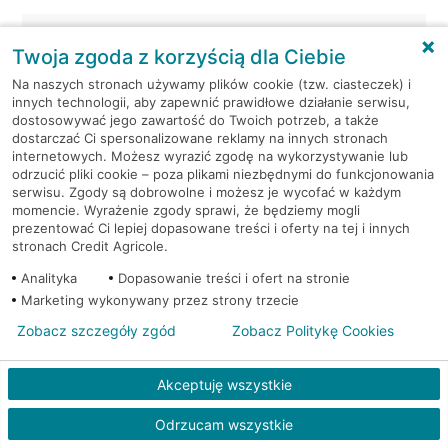
Warszawa, Al.Jerozolimskie
Bankomat (Planet
Twoja zgoda z korzyścią dla Ciebie
87
Cash)
Na naszych stronach używamy plików cookie (tzw. ciasteczek) i
innych technologii, aby zapewnić prawidłowe działanie serwisu,
Warszawa, al. Jerozolimskie -
Bankomat
dostosowywać jego zawartość do Twoich potrzeb, a także
podziemia
(Euronet)
dostarczać Ci spersonalizowane reklamy na innych stronach
internetowych. Możesz wyrazić zgodę na wykorzystywanie lub
Warszawa, al. Józefa
Bankomat
odrzucić pliki cookie – poza plikami niezbędnymi do funkcjonowania
serwisu. Zgody są dobrowolne i możesz je wycofać w każdym
Piłsudskiego 2
(Euronet)
momencie. Wyrażenie zgody sprawi, że będziemy mogli
prezentować Ci lepiej dopasowane treści i oferty na tej i innych
Warszawa, al. KEN 19
Bankomat (Euronet)
stronach Credit Agricole.
Analityka
Dopasowanie treści i ofert na stronie
Warszawa, al. KEN 20
Bankomat (Euronet)
Marketing wykonywany przez strony trzecie
Zobacz szczegóły zgód
Zobacz Politykę Cookies
Warszawa, al. KEN 36
Bankomat (Euronet)
Akceptuję wszystkie
Warszawa, al. KEN 47 lok. 289
Bankomat (Euronet)
Odrzucam wszystkie
Warszawa, al. Komisji Edukacji
Bankomat w