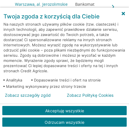
Warszawa, al. Jerozolimskie
Bankomat
179
(Euronet)
Twoja zgoda z korzyścią dla Ciebie
Warszawa, al. Jerozolimskie
Bankomat
Na naszych stronach używamy plików cookie (tzw. ciasteczek) i
179
(Euronet)
innych technologii, aby zapewnić prawidłowe działanie serwisu,
dostosowywać jego zawartość do Twoich potrzeb, a także
dostarczać Ci spersonalizowane reklamy na innych stronach
Warszawa, al. Jerozolimskie
Bankomat
internetowych. Możesz wyrazić zgodę na wykorzystywanie lub
179
(Euronet)
odrzucić pliki cookie – poza plikami niezbędnymi do funkcjonowania
serwisu. Zgody są dobrowolne i możesz je wycofać w każdym
momencie. Wyrażenie zgody sprawi, że będziemy mogli
Warszawa, al. Jerozolimskie
Bankomat
prezentować Ci lepiej dopasowane treści i oferty na tej i innych
179
(Euronet)
stronach Credit Agricole.
Analityka
Dopasowanie treści i ofert na stronie
Warszawa, al. Jerozolimskie
Bankomat
Marketing wykonywany przez strony trzecie
179
(Euronet)
Zobacz szczegóły zgód
Zobacz Politykę Cookies
Warszawa, al. Jerozolimskie
Bankomat (Planet
179
Cash)
Akceptuję wszystkie
Warszawa, Al.Jerozolimskie
Bankomat (Planet
Odrzucam wszystkie
184
Cash)