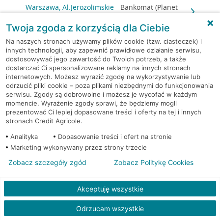
Warszawa, Al.Jerozolimskie
Bankomat (Planet
148
Cash)
Twoja zgoda z korzyścią dla Ciebie
Warszawa, al. Jerozolimskie
Bankomat (Planet
Na naszych stronach używamy plików cookie (tzw. ciasteczek) i
179
Cash)
innych technologii, aby zapewnić prawidłowe działanie serwisu,
dostosowywać jego zawartość do Twoich potrzeb, a także
dostarczać Ci spersonalizowane reklamy na innych stronach
Warszawa, al. Jerozolimskie
Bankomat (Planet
internetowych. Możesz wyrazić zgodę na wykorzystywanie lub
179
Cash)
odrzucić pliki cookie – poza plikami niezbędnymi do funkcjonowania
serwisu. Zgody są dobrowolne i możesz je wycofać w każdym
momencie. Wyrażenie zgody sprawi, że będziemy mogli
Warszawa, al. Jerozolimskie
Bankomat
prezentować Ci lepiej dopasowane treści i oferty na tej i innych
179
(Euronet)
stronach Credit Agricole.
Analityka
Dopasowanie treści i ofert na stronie
Warszawa, al. Jerozolimskie
Bankomat
Marketing wykonywany przez strony trzecie
179
(Euronet)
Zobacz szczegóły zgód
Zobacz Politykę Cookies
Warszawa, al. Jerozolimskie
Bankomat
179
(Euronet)
Akceptuję wszystkie
Warszawa, al. Jerozolimskie
Bankomat
Odrzucam wszystkie
179
(Euronet)