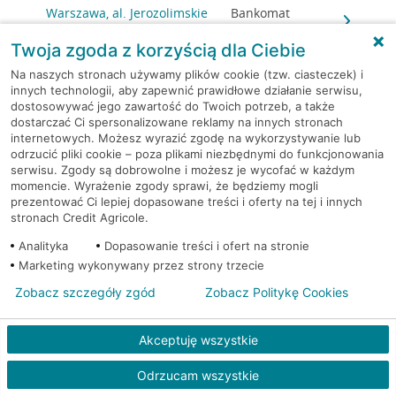
Warszawa, al. Jerozolimskie
Bankomat
179
(Euronet)
Twoja zgoda z korzyścią dla Ciebie
Warszawa, al. Jerozolimskie
Bankomat
Na naszych stronach używamy plików cookie (tzw. ciasteczek) i
179
(Euronet)
innych technologii, aby zapewnić prawidłowe działanie serwisu,
dostosowywać jego zawartość do Twoich potrzeb, a także
dostarczać Ci spersonalizowane reklamy na innych stronach
Warszawa, al. Jerozolimskie
Bankomat (Planet
internetowych. Możesz wyrazić zgodę na wykorzystywanie lub
179
Cash)
odrzucić pliki cookie – poza plikami niezbędnymi do funkcjonowania
serwisu. Zgody są dobrowolne i możesz je wycofać w każdym
momencie. Wyrażenie zgody sprawi, że będziemy mogli
Warszawa, Al.Jerozolimskie
Bankomat (Planet
prezentować Ci lepiej dopasowane treści i oferty na tej i innych
184
Cash)
stronach Credit Agricole.
Analityka
Dopasowanie treści i ofert na stronie
Warszawa, al. Jerozolimskie
Bankomat
Marketing wykonywany przez strony trzecie
202
(Euronet)
Zobacz szczegóły zgód
Zobacz Politykę Cookies
Warszawa, al.
Bankomat w placówce
Jerozolimskie 27
CA BP
Akceptuję wszystkie
Warszawa, al.
Bankomat w placówce
Odrzucam wszystkie
Jerozolimskie 27
CA BP