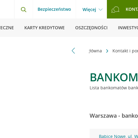
Bezpieczeństwo
KONT
Więcej
TECZNE
KARTY KREDYTOWE
OSZCZĘDNOŚCI
INWESTYC
Strona główna
Kontakt i p
BANKOM
Lista bankomatów banku
Warszawa - banko
Babice Nowe, ul. 