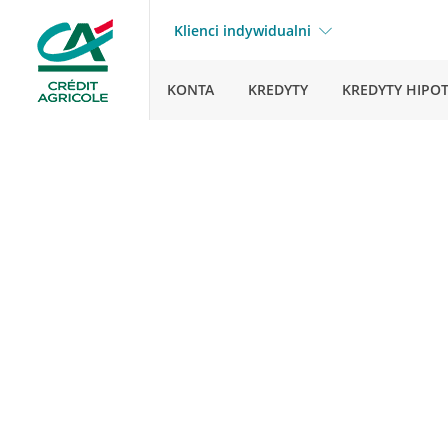
Klienci indywidualni
KONTA
KREDYTY
KREDYTY HIPO