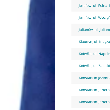
Józefów, ul. Polna 
Józefów, ul. Wysz
Julianów, ul. Julia
Klaudyn, ul. Krzyż
Kobyłka, ul. Napol
Kobyłka, ul. Załusk
Konstancin Jezior
Konstancin-Jeziorna
Konstancin-Jeziorn