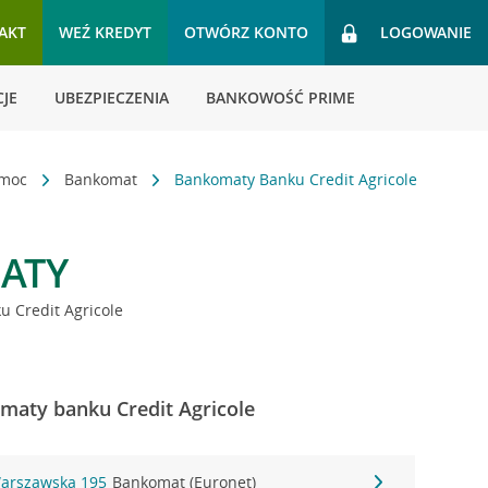
AKT
WEŹ KREDYT
OTWÓRZ KONTO
LOGOWANIE
JE
UBEZPIECZENIA
BANKOWOŚĆ PRIME
omoc
Bankomat
Bankomaty Banku Credit Agricole
ATY
 Credit Agricole
maty banku Credit Agricole
Warszawska 195
Bankomat (Euronet)