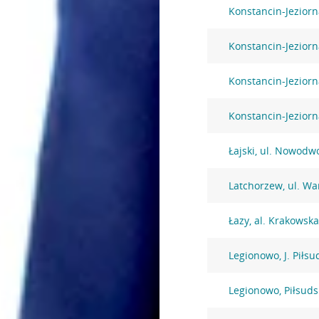
Konstancin-Jeziorn
Konstancin-Jeziorn
Konstancin-Jeziorn
Konstancin-Jezior
Łajski, ul. Nowodw
Latchorzew, ul. W
Łazy, al. Krakowsk
Legionowo, J. Piłsu
Legionowo, Piłsuds