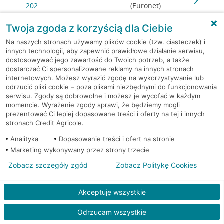
202
(Euronet)
Twoja zgoda z korzyścią dla Ciebie
Warszawa, al.
Bankomat w placówce
Jerozolimskie 27
CA BP
Na naszych stronach używamy plików cookie (tzw. ciasteczek) i
innych technologii, aby zapewnić prawidłowe działanie serwisu,
dostosowywać jego zawartość do Twoich potrzeb, a także
Warszawa, al.
Bankomat w placówce
dostarczać Ci spersonalizowane reklamy na innych stronach
Jerozolimskie 27
CA BP
internetowych. Możesz wyrazić zgodę na wykorzystywanie lub
odrzucić pliki cookie – poza plikami niezbędnymi do funkcjonowania
serwisu. Zgody są dobrowolne i możesz je wycofać w każdym
Warszawa, al. Jerozolimskie
Bankomat
momencie. Wyrażenie zgody sprawi, że będziemy mogli
54
(Euronet)
prezentować Ci lepiej dopasowane treści i oferty na tej i innych
stronach Credit Agricole.
Warszawa, al. Jerozolimskie
Bankomat
Analityka
Dopasowanie treści i ofert na stronie
65/79
(Euronet)
Marketing wykonywany przez strony trzecie
Zobacz szczegóły zgód
Zobacz Politykę Cookies
Warszawa, al. Jerozolimskie
Bankomat
65/79
(Euronet)
Akceptuję wszystkie
Warszawa, Al.Jerozolimskie
Bankomat (Planet
87
Cash)
Odrzucam wszystkie