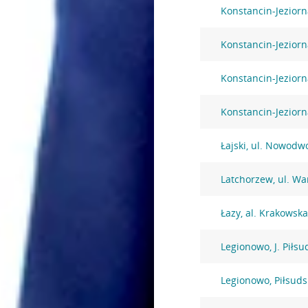
Konstancin-Jeziorn
Konstancin-Jeziorn
Konstancin-Jeziorn
Konstancin-Jezior
Łajski, ul. Nowodw
Latchorzew, ul. W
Łazy, al. Krakowsk
Legionowo, J. Piłsu
Legionowo, Piłsuds