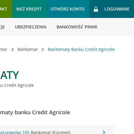
AKT
WEŹ KREDYT
OTWÓRZ KONTO
LOGOWANIE
JE
UBEZPIECZENIA
BANKOWOŚĆ PRIME
omoc
Bankomat
Bankomaty Banku Credit Agricole
ATY
 Credit Agricole
maty banku Credit Agricole
Warszawska 195
Bankomat (Euronet)