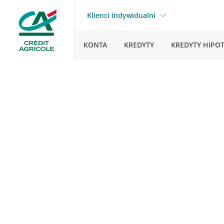
Klienci indywidualni
KONTA
KREDYTY
KREDYTY HIPO