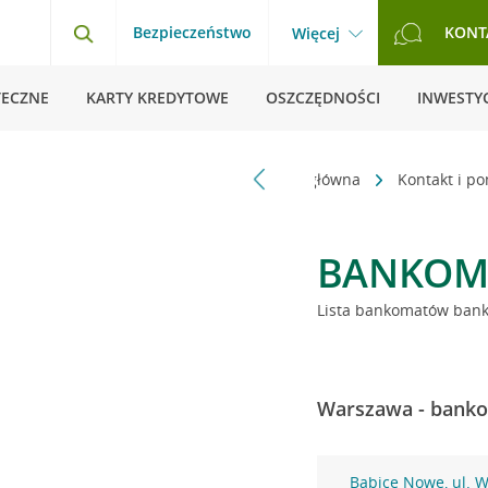
Bezpieczeństwo
KONT
Więcej
TECZNE
KARTY KREDYTOWE
OSZCZĘDNOŚCI
INWESTYC
Strona główna
Kontakt i p
BANKOM
Lista bankomatów banku
Warszawa - banko
Babice Nowe, ul. 