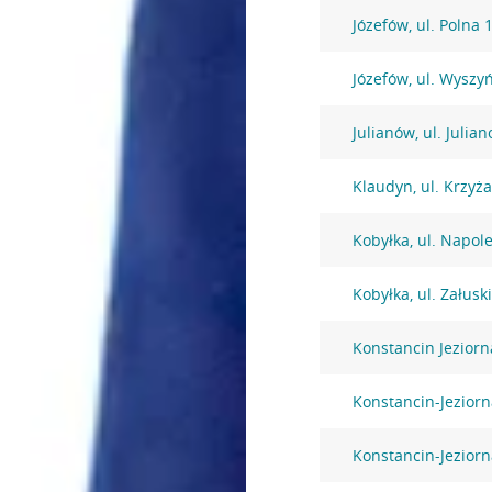
Józefów, ul. Polna 
Józefów, ul. Wysz
Julianów, ul. Julia
Klaudyn, ul. Krzyż
Kobyłka, ul. Napol
Kobyłka, ul. Załusk
Konstancin Jezior
Konstancin-Jeziorna
Konstancin-Jeziorn