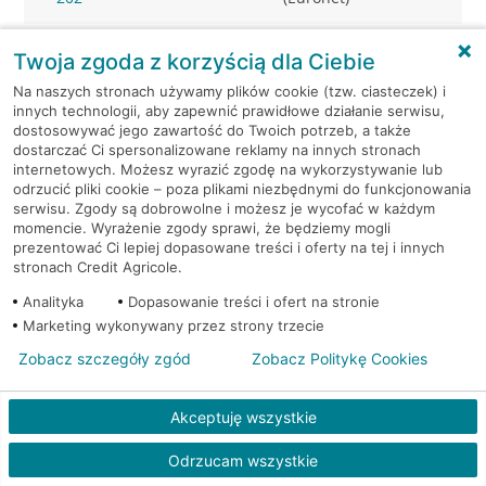
Warszawa, al.
Bankomat w placówce
Twoja zgoda z korzyścią dla Ciebie
Jerozolimskie 27
CA BP
Na naszych stronach używamy plików cookie (tzw. ciasteczek) i
innych technologii, aby zapewnić prawidłowe działanie serwisu,
Warszawa, al.
Bankomat w placówce
dostosowywać jego zawartość do Twoich potrzeb, a także
Jerozolimskie 27
CA BP
dostarczać Ci spersonalizowane reklamy na innych stronach
internetowych. Możesz wyrazić zgodę na wykorzystywanie lub
odrzucić pliki cookie – poza plikami niezbędnymi do funkcjonowania
Warszawa, al. Jerozolimskie
Bankomat
serwisu. Zgody są dobrowolne i możesz je wycofać w każdym
54
(Euronet)
momencie. Wyrażenie zgody sprawi, że będziemy mogli
prezentować Ci lepiej dopasowane treści i oferty na tej i innych
stronach Credit Agricole.
Warszawa, al. Jerozolimskie
Bankomat
65/79
(Euronet)
Analityka
Dopasowanie treści i ofert na stronie
Marketing wykonywany przez strony trzecie
Warszawa, al. Jerozolimskie
Bankomat
Zobacz szczegóły zgód
Zobacz Politykę Cookies
65/79
(Euronet)
Akceptuję wszystkie
Warszawa, Al.Jerozolimskie
Bankomat (Planet
87
Cash)
Odrzucam wszystkie