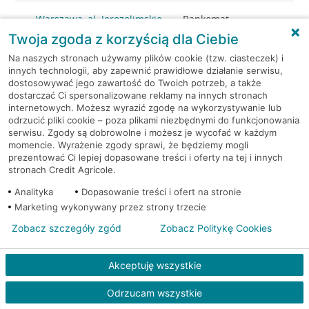
Warszawa, al. Jerozolimskie
Bankomat
65/79
(Euronet)
Twoja zgoda z korzyścią dla Ciebie
Na naszych stronach używamy plików cookie (tzw. ciasteczek) i
Warszawa, Al.Jerozolimskie
Bankomat (Planet
innych technologii, aby zapewnić prawidłowe działanie serwisu,
87
Cash)
dostosowywać jego zawartość do Twoich potrzeb, a także
dostarczać Ci spersonalizowane reklamy na innych stronach
internetowych. Możesz wyrazić zgodę na wykorzystywanie lub
Warszawa, al. Jerozolimskie -
Bankomat
odrzucić pliki cookie – poza plikami niezbędnymi do funkcjonowania
podziemia
(Euronet)
serwisu. Zgody są dobrowolne i możesz je wycofać w każdym
momencie. Wyrażenie zgody sprawi, że będziemy mogli
prezentować Ci lepiej dopasowane treści i oferty na tej i innych
Warszawa, al. KEN 19
Bankomat (Euronet)
stronach Credit Agricole.
Analityka
Dopasowanie treści i ofert na stronie
Warszawa, al. KEN 20
Bankomat (Euronet)
Marketing wykonywany przez strony trzecie
Warszawa, al. KEN 36
Bankomat (Euronet)
Zobacz szczegóły zgód
Zobacz Politykę Cookies
Warszawa, al. KEN 47 lok. 289
Bankomat (Euronet)
Akceptuję wszystkie
Odrzucam wszystkie
Warszawa, al. Komisji Edukacji
Bankomat w
Narodowej 36 lok.1
placówce CA BP