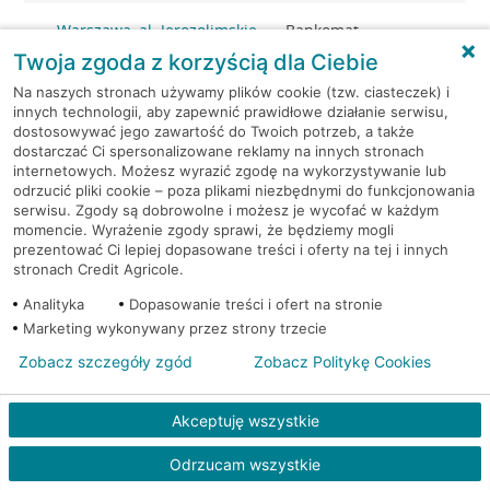
Warszawa, al. Jerozolimskie
Bankomat
202
(Euronet)
Twoja zgoda z korzyścią dla Ciebie
Na naszych stronach używamy plików cookie (tzw. ciasteczek) i
Warszawa, al.
Bankomat w placówce
innych technologii, aby zapewnić prawidłowe działanie serwisu,
Jerozolimskie 27
CA BP
dostosowywać jego zawartość do Twoich potrzeb, a także
dostarczać Ci spersonalizowane reklamy na innych stronach
internetowych. Możesz wyrazić zgodę na wykorzystywanie lub
Warszawa, al.
Bankomat w placówce
odrzucić pliki cookie – poza plikami niezbędnymi do funkcjonowania
Jerozolimskie 27
CA BP
serwisu. Zgody są dobrowolne i możesz je wycofać w każdym
momencie. Wyrażenie zgody sprawi, że będziemy mogli
prezentować Ci lepiej dopasowane treści i oferty na tej i innych
Warszawa, al. Jerozolimskie
Bankomat
stronach Credit Agricole.
54
(Euronet)
Analityka
Dopasowanie treści i ofert na stronie
Warszawa, al. Jerozolimskie
Bankomat
Marketing wykonywany przez strony trzecie
65/79
(Euronet)
Zobacz szczegóły zgód
Zobacz Politykę Cookies
Warszawa, al. Jerozolimskie
Bankomat
Akceptuję wszystkie
65/79
(Euronet)
Odrzucam wszystkie
Warszawa, Al.Jerozolimskie
Bankomat (Planet