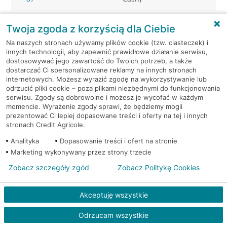
Warszawa, al. Jerozolimskie -
Bankomat
Twoja zgoda z korzyścią dla Ciebie
podziemia
(Euronet)
Na naszych stronach używamy plików cookie (tzw. ciasteczek) i
innych technologii, aby zapewnić prawidłowe działanie serwisu,
Warszawa, al. KEN 19
Bankomat (Euronet)
dostosowywać jego zawartość do Twoich potrzeb, a także
dostarczać Ci spersonalizowane reklamy na innych stronach
internetowych. Możesz wyrazić zgodę na wykorzystywanie lub
Warszawa, al. KEN 20
Bankomat (Euronet)
odrzucić pliki cookie – poza plikami niezbędnymi do funkcjonowania
serwisu. Zgody są dobrowolne i możesz je wycofać w każdym
momencie. Wyrażenie zgody sprawi, że będziemy mogli
Warszawa, al. KEN 36
Bankomat (Euronet)
prezentować Ci lepiej dopasowane treści i oferty na tej i innych
stronach Credit Agricole.
Warszawa, al. KEN 47 lok. 289
Bankomat (Euronet)
Analityka
Dopasowanie treści i ofert na stronie
Marketing wykonywany przez strony trzecie
Warszawa, al. Komisji Edukacji
Bankomat w
Narodowej 36 lok.1
placówce CA BP
Zobacz szczegóły zgód
Zobacz Politykę Cookies
Warszawa, al. Komisji Edukacji
Bankomat w
Akceptuję wszystkie
Narodowej 36 lok.1
placówce CA BP
Odrzucam wszystkie
Warszawa, al. Krakowska 102
Bankomat (Euronet)