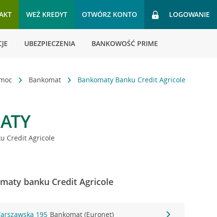
AKT
WEŹ KREDYT
OTWÓRZ KONTO
LOGOWANIE
JE
UBEZPIECZENIA
BANKOWOŚĆ PRIME
omoc
Bankomat
Bankomaty Banku Credit Agricole
ATY
 Credit Agricole
maty banku Credit Agricole
Warszawska 195
Bankomat (Euronet)