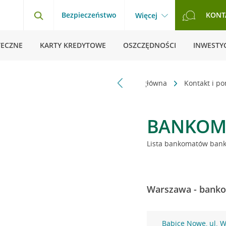
Bezpieczeństwo
KONT
Więcej
TECZNE
KARTY KREDYTOWE
OSZCZĘDNOŚCI
INWESTYC
Strona główna
Kontakt i p
BANKOM
Lista bankomatów banku
Warszawa - banko
Babice Nowe, ul. 