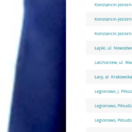
Konstancin-Jeziorn
Konstancin-Jeziorn
Konstancin-Jezior
Łajski, ul. Nowodw
Latchorzew, ul. W
Łazy, al. Krakowsk
Legionowo, J. Piłsu
Legionowo, Piłsuds
Legionowo, Piłsuds