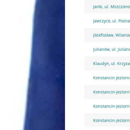
Janki, ul. Mszczon
Jawczyce, ul. Pozn
Józefosław, Wilano
Julianów, ul. Julia
Klaudyn, ul. Krzyż
Konstancin Jezior
Konstancin-Jeziorna
Konstancin-Jeziorn
Konstancin-Jeziorn