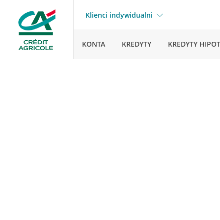
Klienci indywidualni
KONTA
KREDYTY
KREDYTY HIPO