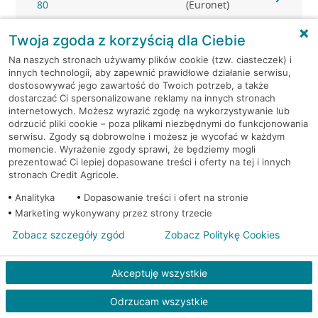
80
(Euronet)
Twoja zgoda z korzyścią dla Ciebie
Warszawa, Al. Prymasa
Bankomat
Tysiąclecia 83A/lok 6
(Euronet)
Na naszych stronach używamy plików cookie (tzw. ciasteczek) i
innych technologii, aby zapewnić prawidłowe działanie serwisu,
dostosowywać jego zawartość do Twoich potrzeb, a także
Warszawa, al. Reymonta 6
Bankomat (Euronet)
dostarczać Ci spersonalizowane reklamy na innych stronach
internetowych. Możesz wyrazić zgodę na wykorzystywanie lub
Warszawa, al. Rzeczypospolitej
Bankomat
odrzucić pliki cookie – poza plikami niezbędnymi do funkcjonowania
14
(Euronet)
serwisu. Zgody są dobrowolne i możesz je wycofać w każdym
momencie. Wyrażenie zgody sprawi, że będziemy mogli
prezentować Ci lepiej dopasowane treści i oferty na tej i innych
Warszawa, al. Rzeczypospolitej
Bankomat
stronach Credit Agricole.
17
(Euronet)
Analityka
Dopasowanie treści i ofert na stronie
Marketing wykonywany przez strony trzecie
Warszawa, al. Rzeczypospolitej
Bankomat
29
(Euronet)
Zobacz szczegóły zgód
Zobacz Politykę Cookies
Warszawa, al. Stanów
Bankomat
Akceptuję wszystkie
Zjednoczonych 20A
(Euronet)
Odrzucam wszystkie
Warszawa, al. Stanów
Bankomat