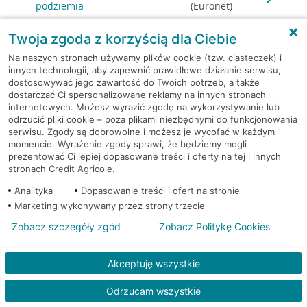
podziemia
(Euronet)
Twoja zgoda z korzyścią dla Ciebie
Warszawa, al. Józefa
Bankomat
Piłsudskiego 2
(Euronet)
Na naszych stronach używamy plików cookie (tzw. ciasteczek) i
innych technologii, aby zapewnić prawidłowe działanie serwisu,
dostosowywać jego zawartość do Twoich potrzeb, a także
Warszawa, al. KEN 19
Bankomat (Euronet)
dostarczać Ci spersonalizowane reklamy na innych stronach
internetowych. Możesz wyrazić zgodę na wykorzystywanie lub
Warszawa, al. KEN 20
Bankomat (Euronet)
odrzucić pliki cookie – poza plikami niezbędnymi do funkcjonowania
serwisu. Zgody są dobrowolne i możesz je wycofać w każdym
momencie. Wyrażenie zgody sprawi, że będziemy mogli
Warszawa, al. KEN 36
Bankomat (Euronet)
prezentować Ci lepiej dopasowane treści i oferty na tej i innych
stronach Credit Agricole.
Warszawa, al. KEN 47 lok. 289
Bankomat (Euronet)
Analityka
Dopasowanie treści i ofert na stronie
Marketing wykonywany przez strony trzecie
Warszawa, al. Komisji Edukacji
Bankomat w
Zobacz szczegóły zgód
Zobacz Politykę Cookies
Narodowej 36 lok.1
placówce CA BP
Akceptuję wszystkie
Warszawa, al. Komisji Edukacji
Bankomat w
Narodowej 36 lok.1
placówce CA BP
Odrzucam wszystkie