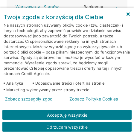
Warszawa, al. Stanów
Bankomat
Zjednoczonych 72
(Euronet)
Twoja zgoda z korzyścią dla Ciebie
Na naszych stronach używamy plików cookie (tzw. ciasteczek) i
Warszawa, Al.Stanów
Bankomat (Planet
innych technologii, aby zapewnić prawidłowe działanie serwisu,
Zjednoczonych 72/21
Cash)
dostosowywać jego zawartość do Twoich potrzeb, a także
dostarczać Ci spersonalizowane reklamy na innych stronach
internetowych. Możesz wyrazić zgodę na wykorzystywanie lub
Warszawa, al. Wilanowska
Bankomat
odrzucić pliki cookie – poza plikami niezbędnymi do funkcjonowania
361
(Euronet)
serwisu. Zgody są dobrowolne i możesz je wycofać w każdym
momencie. Wyrażenie zgody sprawi, że będziemy mogli
Warszawa, Ananasowa
Bankomat (Planet
prezentować Ci lepiej dopasowane treści i oferty na tej i innych
31/U12
Cash)
stronach Credit Agricole.
Analityka
Dopasowanie treści i ofert na stronie
Warszawa, Anny German
Bankomat (Planet
Marketing wykonywany przez strony trzecie
20
Cash)
Zobacz szczegóły zgód
Zobacz Politykę Cookies
Warszawa, Baletowa 2
Bankomat (Planet Cash)
Akceptuję wszystkie
Warszawa, Bartycka 183
Bankomat (Planet Cash)
Odrzucam wszystkie