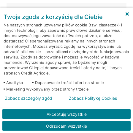
Warszawa, al. Jerozolimskie
Bankomat
Twoja zgoda z korzyścią dla Ciebie
179
(Euronet)
Na naszych stronach używamy plików cookie (tzw. ciasteczek) i
innych technologii, aby zapewnić prawidłowe działanie serwisu,
Warszawa, al. Jerozolimskie
Bankomat (Planet
dostosowywać jego zawartość do Twoich potrzeb, a także
179
Cash)
dostarczać Ci spersonalizowane reklamy na innych stronach
internetowych. Możesz wyrazić zgodę na wykorzystywanie lub
Warszawa, al. Jerozolimskie
Bankomat
odrzucić pliki cookie – poza plikami niezbędnymi do funkcjonowania
179
(Euronet)
serwisu. Zgody są dobrowolne i możesz je wycofać w każdym
momencie. Wyrażenie zgody sprawi, że będziemy mogli
prezentować Ci lepiej dopasowane treści i oferty na tej i innych
Warszawa, al. Jerozolimskie
Bankomat (Planet
stronach Credit Agricole.
179
Cash)
Analityka
Dopasowanie treści i ofert na stronie
Marketing wykonywany przez strony trzecie
Warszawa, Al.Jerozolimskie
Bankomat (Planet
184
Cash)
Zobacz szczegóły zgód
Zobacz Politykę Cookies
Warszawa, al. Jerozolimskie
Bankomat
Akceptuję wszystkie
202
(Euronet)
Odrzucam wszystkie
Warszawa, al.
Bankomat w placówce