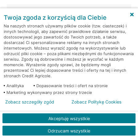
Warszawa, Al.Jerozolimskie
Bankomat (Planet
Twoja zgoda z korzyścią dla Ciebie
87
Cash)
Na naszych stronach używamy plików cookie (tzw. ciasteczek) i
innych technologii, aby zapewnić prawidłowe działanie serwisu,
Warszawa, al. Jerozolimskie -
Bankomat
dostosowywać jego zawartość do Twoich potrzeb, a także
podziemia
(Euronet)
dostarczać Ci spersonalizowane reklamy na innych stronach
internetowych. Możesz wyrazić zgodę na wykorzystywanie lub
Warszawa, al. Józefa
Bankomat
odrzucić pliki cookie – poza plikami niezbędnymi do funkcjonowania
serwisu. Zgody są dobrowolne i możesz je wycofać w każdym
Piłsudskiego 2
(Euronet)
momencie. Wyrażenie zgody sprawi, że będziemy mogli
prezentować Ci lepiej dopasowane treści i oferty na tej i innych
Warszawa, al. KEN 19
Bankomat (Euronet)
stronach Credit Agricole.
Analityka
Dopasowanie treści i ofert na stronie
Warszawa, al. KEN 20
Bankomat (Euronet)
Marketing wykonywany przez strony trzecie
Zobacz szczegóły zgód
Zobacz Politykę Cookies
Warszawa, al. KEN 36
Bankomat (Euronet)
Akceptuję wszystkie
Warszawa, al. KEN 47 lok. 289
Bankomat (Euronet)
Odrzucam wszystkie
Warszawa, al. Komisji Edukacji
Bankomat w