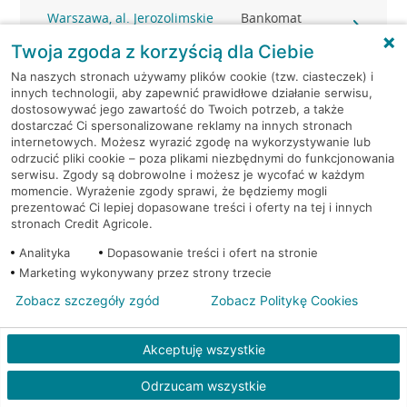
Warszawa, al. Jerozolimskie
Bankomat
65/79
(Euronet)
Twoja zgoda z korzyścią dla Ciebie
Na naszych stronach używamy plików cookie (tzw. ciasteczek) i
Warszawa, Al.Jerozolimskie
Bankomat (Planet
innych technologii, aby zapewnić prawidłowe działanie serwisu,
87
Cash)
dostosowywać jego zawartość do Twoich potrzeb, a także
dostarczać Ci spersonalizowane reklamy na innych stronach
Warszawa, al. Jerozolimskie -
Bankomat
internetowych. Możesz wyrazić zgodę na wykorzystywanie lub
podziemia
(Euronet)
odrzucić pliki cookie – poza plikami niezbędnymi do funkcjonowania
serwisu. Zgody są dobrowolne i możesz je wycofać w każdym
momencie. Wyrażenie zgody sprawi, że będziemy mogli
Warszawa, al. Józefa
Bankomat
prezentować Ci lepiej dopasowane treści i oferty na tej i innych
Piłsudskiego 2
(Euronet)
stronach Credit Agricole.
Analityka
Dopasowanie treści i ofert na stronie
Warszawa, al. KEN 19
Bankomat (Euronet)
Marketing wykonywany przez strony trzecie
Zobacz szczegóły zgód
Zobacz Politykę Cookies
Warszawa, al. KEN 20
Bankomat (Euronet)
Akceptuję wszystkie
Warszawa, al. KEN 36
Bankomat (Euronet)
Odrzucam wszystkie
Warszawa, al. KEN 47 lok. 289
Bankomat (Euronet)