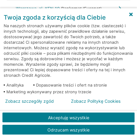
Warszawa, al. KEN 19
Bankomat (Euronet)
Twoja zgoda z korzyścią dla Ciebie
Warszawa, al. KEN 20
Bankomat (Euronet)
Na naszych stronach używamy plików cookie (tzw. ciasteczek) i
innych technologii, aby zapewnić prawidłowe działanie serwisu,
dostosowywać jego zawartość do Twoich potrzeb, a także
Warszawa, al. KEN 36
Bankomat (Euronet)
dostarczać Ci spersonalizowane reklamy na innych stronach
internetowych. Możesz wyrazić zgodę na wykorzystywanie lub
Warszawa, al. KEN 47 lok. 289
Bankomat (Euronet)
odrzucić pliki cookie – poza plikami niezbędnymi do funkcjonowania
serwisu. Zgody są dobrowolne i możesz je wycofać w każdym
momencie. Wyrażenie zgody sprawi, że będziemy mogli
Warszawa, al. Komisji Edukacji
Bankomat w
prezentować Ci lepiej dopasowane treści i oferty na tej i innych
Narodowej 36 lok.1
placówce CA BP
stronach Credit Agricole.
Analityka
Dopasowanie treści i ofert na stronie
Warszawa, al. Komisji Edukacji
Bankomat w
Marketing wykonywany przez strony trzecie
Narodowej 36 lok.1
placówce CA BP
Zobacz szczegóły zgód
Zobacz Politykę Cookies
Warszawa, al. Krakowska 102
Bankomat (Euronet)
Akceptuję wszystkie
Warszawa, al. Krakowska
Bankomat
Odrzucam wszystkie
110/114
(Euronet)