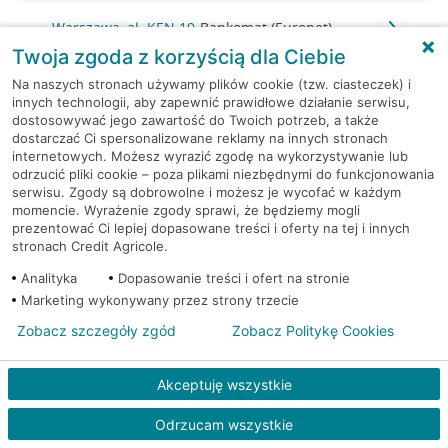
Warszawa, al. KEN 19
Bankomat (Euronet)
Twoja zgoda z korzyścią dla Ciebie
Warszawa, al. KEN 20
Bankomat (Euronet)
Na naszych stronach używamy plików cookie (tzw. ciasteczek) i
innych technologii, aby zapewnić prawidłowe działanie serwisu,
dostosowywać jego zawartość do Twoich potrzeb, a także
Warszawa, al. KEN 36
Bankomat (Euronet)
dostarczać Ci spersonalizowane reklamy na innych stronach
internetowych. Możesz wyrazić zgodę na wykorzystywanie lub
Warszawa, al. KEN 47 lok. 289
Bankomat (Euronet)
odrzucić pliki cookie – poza plikami niezbędnymi do funkcjonowania
serwisu. Zgody są dobrowolne i możesz je wycofać w każdym
momencie. Wyrażenie zgody sprawi, że będziemy mogli
Warszawa, al. Komisji Edukacji
Bankomat w
prezentować Ci lepiej dopasowane treści i oferty na tej i innych
Narodowej 36 lok.1
placówce CA BP
stronach Credit Agricole.
Analityka
Dopasowanie treści i ofert na stronie
Warszawa, al. Komisji Edukacji
Bankomat w
Marketing wykonywany przez strony trzecie
Narodowej 36 lok.1
placówce CA BP
Zobacz szczegóły zgód
Zobacz Politykę Cookies
Warszawa, al. Krakowska 102
Bankomat (Euronet)
Akceptuję wszystkie
Warszawa, al. Krakowska
Bankomat
Odrzucam wszystkie
110/114
(Euronet)